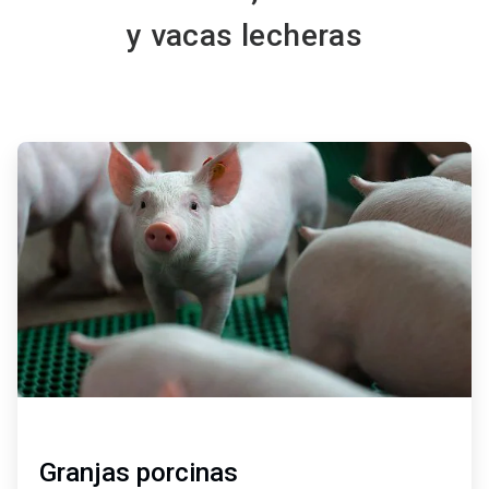
y vacas lecheras
ArticleTile
1
de
4
Granjas porcinas