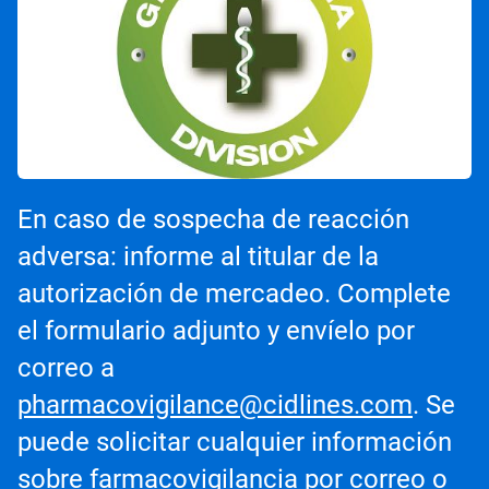
En caso de sospecha de reacción
adversa: informe al titular de la
autorización de mercadeo. Complete
el formulario adjunto y envíelo por
correo a
pharmacovigilance@cidlines.com
. Se
puede solicitar cualquier información
sobre farmacovigilancia por correo o