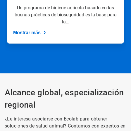
utilizando
Un programa de higiene agrícola basado en las
los
buenas prácticas de bioseguridad es la base para
puntos
la...
de
la
Mostrar más
diapositiva.
Alcance global, especialización
regional
¿Le interesa asociarse con Ecolab para obtener
soluciones de salud animal? Contamos con expertos en