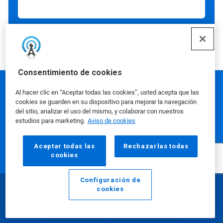
Consentimiento de cookies
Al hacer clic en “Aceptar todas las cookies”, usted acepta que las
Ecolab es el líder mundial en soluciones
cookies se guarden en su dispositivo para mejorar la navegación
del sitio, analizar el uso del mismo, y colaborar con nuestros
y servicios de agua, higiene y
estudios para marketing.
Aviso de cookies
prevención de infecciones que protegen
a las personas y los recursos vitales
Aceptar todas las
Rechazarlas todas
cookies
para la vida. Durante más de un siglo,
Ecolab ha impulsado la innovación
Configuración de
mediante la integración de soluciones
cookies
Email
Llamar
basadas en ciencia, conocimientos
basados en datos, tecnología de