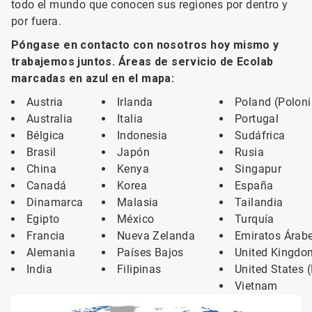
todo el mundo que conocen sus regiones por dentro y
por fuera.
Póngase en contacto con nosotros hoy mismo y
trabajemos juntos. Áreas de servicio de Ecolab
marcadas en azul en el mapa:
Austria
Irlanda
Poland (Poloni
Australia
Italia
Portugal
Bélgica
Indonesia
Sudáfrica
Brasil
Japón
Rusia
China
Kenya
Singapur
Canadá
Korea
España
Dinamarca
Malasia
Tailandia
Egipto
México
Turquía
Francia
Nueva Zelanda
Emiratos Árab
Alemania
Países Bajos
United Kingdo
India
Filipinas
United States 
Vietnam