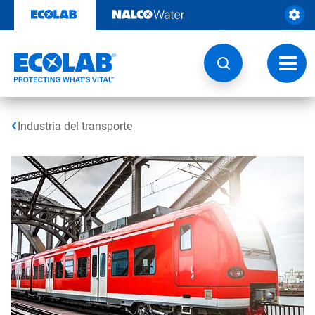
Saltar
al
contenido
Botón
de
naveg
Industria del transporte