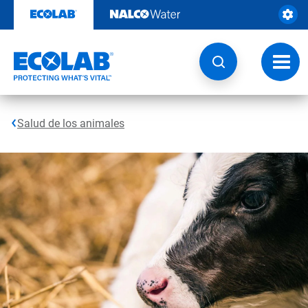
Saltar
al
contenido
Botón
de
naveg
Salud de los animales