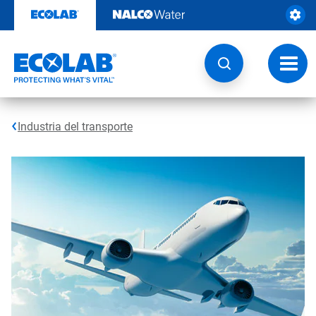
Saltar
al
contenido
Botón
de
naveg
Industria del transporte