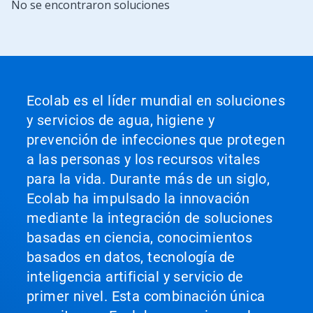
Esto
No se encontraron soluciones
salte
es
a
un
una
carrusel.
diapositiva
Use
utilizando
los
los
botones
puntos
Siguiente
Ecolab es el líder mundial en soluciones
de
y
la
y servicios de agua, higiene y
Anterior
diapositiva.
para
prevención de infecciones que protegen
navegar,
a las personas y los recursos vitales
o
salte
para la vida. Durante más de un siglo,
a
Ecolab ha impulsado la innovación
una
diapositiva
mediante la integración de soluciones
utilizando
basadas en ciencia, conocimientos
los
basados en datos, tecnología de
puntos
de
inteligencia artificial y servicio de
la
primer nivel. Esta combinación única
diapositiva.