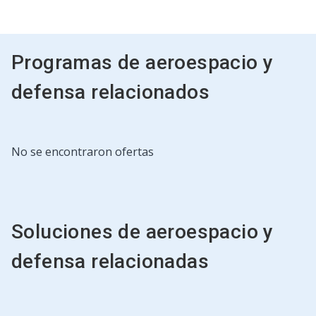
Programas de aeroespacio y
defensa relacionados
Esto
No se encontraron ofertas
es
un
carrusel.
Use
los
Soluciones de aeroespacio y
botones
Siguiente
defensa relacionadas
y
Anterior
para
navegar,
o