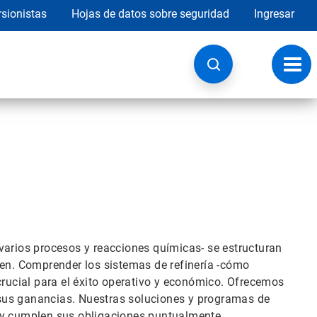
rsionistas
Hojas de datos sobre seguridad
Ingresar
Botó
de
nave
varios procesos y reacciones químicas- se estructuran
ven. Comprender los sistemas de refinería -cómo
crucial para el éxito operativo y económico. Ofrecemos
sus ganancias. Nuestras soluciones y programas de
 y cumplen sus obligaciones puntualmente.