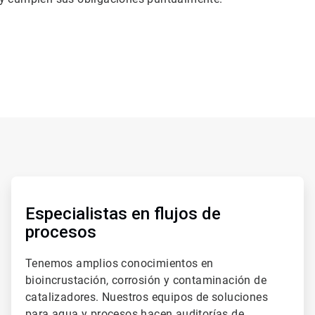
ArticleTile
2
de
Especialistas en flujos de
2
procesos
Tenemos amplios conocimientos en
bioincrustación, corrosión y contaminación de
catalizadores. Nuestros equipos de soluciones
para agua y procesos hacen auditorías de