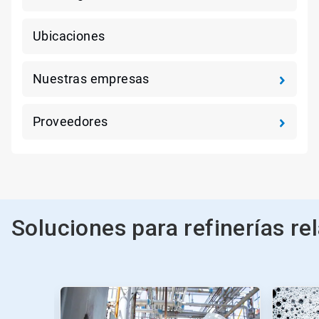
Ubicaciones
Nuestras empresas
Proveedores
Soluciones para refinerías re
Esto
es
un