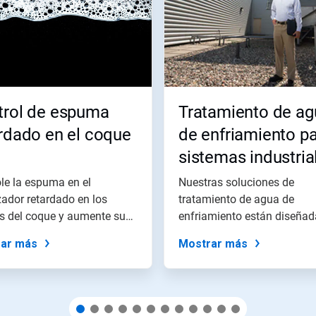
trol de espuma
Tratamiento de ag
rdado en el coque
de enfriamiento p
sistemas industria
de agua de
le la espuma en el
Nuestras soluciones de
ador retardado en los
enfriamiento
tratamiento de agua de
es del coque y aumente su
enfriamiento están diseñad
ción...
el fin de...
ar más
Mostrar más