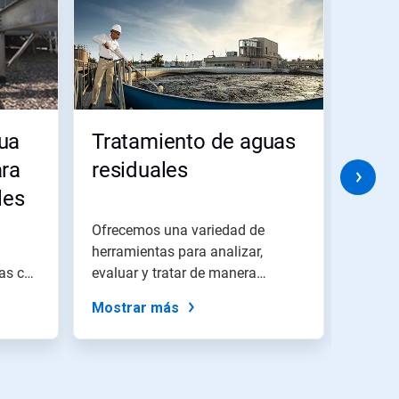
ua
Tratamiento de aguas
Sist
ara
residuales
de p
les
agu
Ofrecemos una variedad de
Nuestr
herramientas para analizar,
y da s
as con
evaluar y tratar de manera
interca
eficiente toda...
Mostrar más
Mostr