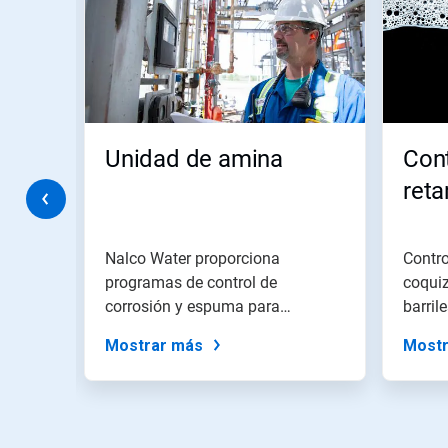
carrusel.
Use
los
botones
Siguiente
y
Anterior
para
Unidad de amina
Con
navegar,
o
reta
salte
 el
a
una
diapositiva
Nalco Water proporciona
Contro
utilizando
lta
programas de control de
coquiz
los
ara
corrosión y espuma para
barril
puntos
unidades de amina a fin...
produc
de
Mostrar más
Mostr
la
diapositiva.