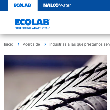
Saltar
al
contenido
Inicio
Acerca de
Industrias a las que prestamos ser