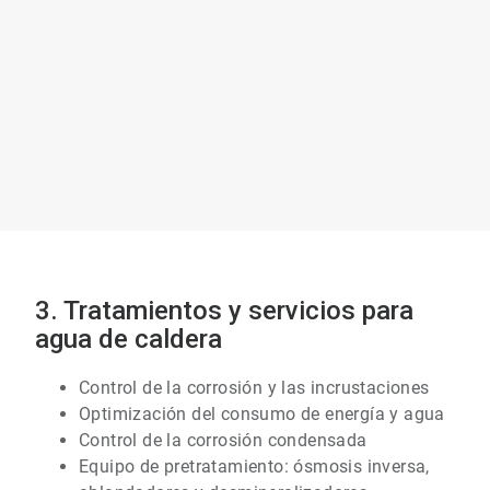
icleTile
Art
3. Tratamientos y servicios para
3
de
agua de caldera
7
Control de la corrosión y las incrustaciones
Optimización del consumo de energía y agua
Control de la corrosión condensada
Equipo de pretratamiento: ósmosis inversa,