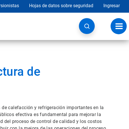
rsionistas
Hojas de datos sobre seguridad
Ingresar
Botó
de
nave
tura de
de calefacción y refrigeración importantes en la
públicos efectiva es fundamental para mejorar la
ad del proceso de control de calidad y los costos
buir con la mejora de las operaciones del proceso,