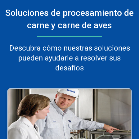
Soluciones de procesamiento de
carne y carne de aves
Descubra cómo nuestras soluciones
pueden ayudarle a resolver sus
desafíos
Esto
es
un
carrusel.
Use
los
botones
Siguiente
y