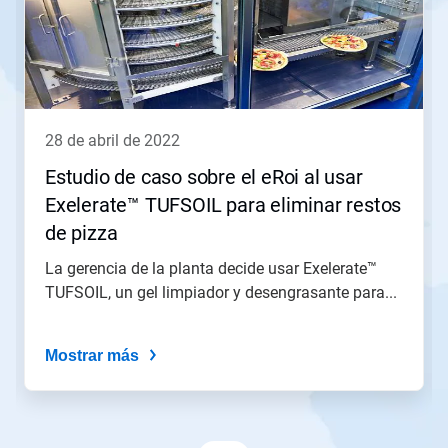
Use
los
botones
Siguiente
y
Anterior
para
28 de abril de 2022
navegar,
o
Estudio de caso sobre el eRoi al usar
salte
Exelerate™ TUFSOIL para eliminar restos
a
una
de pizza
diapositiva
utilizando
La gerencia de la planta decide usar Exelerate™
los
TUFSOIL, un gel limpiador y desengrasante para...
puntos
de
la
Mostrar más
diapositiva.