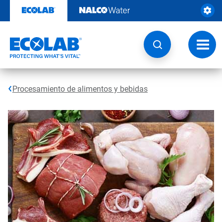
Saltar
al
contenido
Botón
de
naveg
Procesamiento de alimentos y bebidas