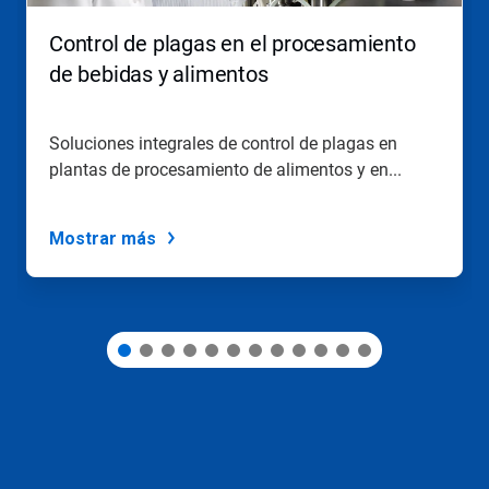
Anterior
para
Control de plagas en el procesamiento
navegar,
o
de bebidas y alimentos
salte
a
una
Soluciones integrales de control de plagas en
diapositiva
plantas de procesamiento de alimentos y en...
utilizando
los
puntos
de
Mostrar más
la
diapositiva.