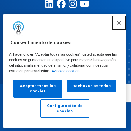
Preferencias de cookies
Consentimiento de cookies
Al hacer clic en “Aceptar todas las cookies”, usted acepta que las
cookies se guarden en su dispositivo para mejorar la navegación
del sitio, analizar el uso del mismo, y colaborar con nuestros
estudios para marketing.
Aviso de cookies
Aceptar todas las
Rechazarlas todas
cookies
© Ecolab Inc. 2025
Configuración de
cookies
Hojas de datos sobre seguridad
|
Política de
Email
Llamar
privacidad
|
Términos de uso