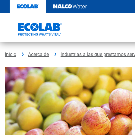
Saltar
al
contenido
Inicio
Acerca de
Industrias a las que prestamos ser