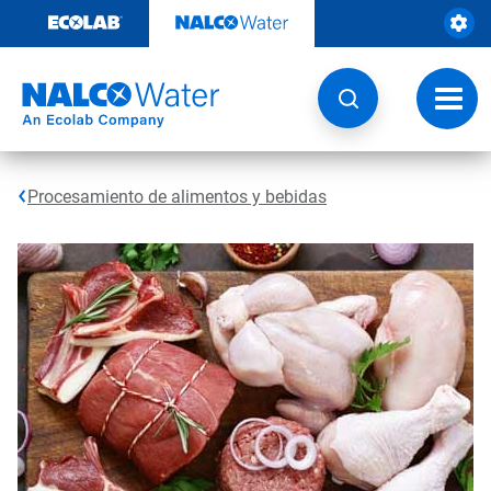
Saltar
al
contenido
Botón
de
naveg
Procesamiento de alimentos y bebidas