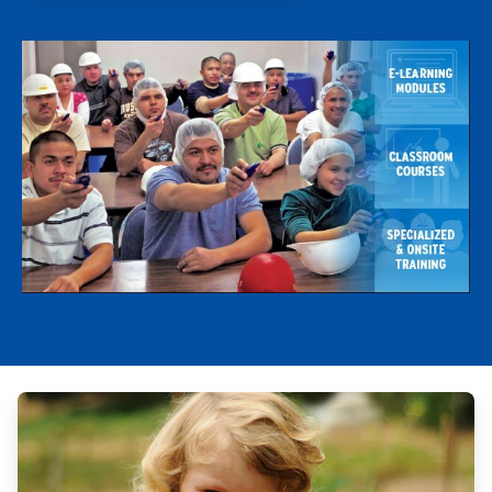
ArticleTile
1
de
4