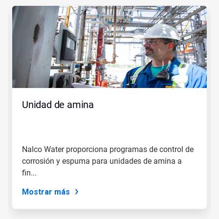
Esto
es
un
carrusel.
Use
los
botones
Siguiente
y
Anterior
para
Unidad de amina
navegar,
o
salte
a
una
Nalco Water proporciona programas de control de
diapositiva
corrosión y espuma para unidades de amina a
utilizando
los
fin...
puntos
de
Mostrar más
la
diapositiva.