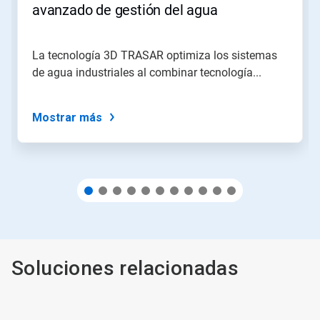
o
avanzado de gestión del agua
salte
a
una
La tecnología 3D TRASAR optimiza los sistemas
diapositiva
de agua industriales al combinar tecnología...
utilizando
los
puntos
de
Mostrar más
la
diapositiva.
Soluciones relacionadas