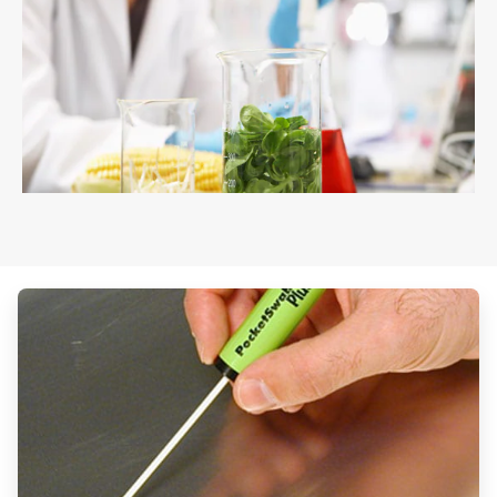
ArticleTile
2
de
2
ArticleTile
1
de
3