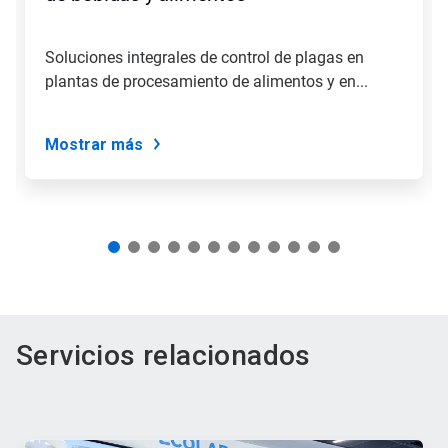
salte
a
una
Soluciones integrales de control de plagas en
diapositiva
plantas de procesamiento de alimentos y en...
utilizando
los
puntos
de
Mostrar más
la
diapositiva.
Servicios relacionados
Esto