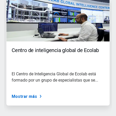
es
un
carrusel.
Use
los
botones
Siguiente
y
Anterior
para
Centro de inteligencia global de Ecolab
navegar,
o
salte
a
una
El Centro de Inteligencia Global de Ecolab está
diapositiva
formado por un grupo de especialistas que se...
utilizando
los
puntos
de
Mostrar más
la
diapositiva.