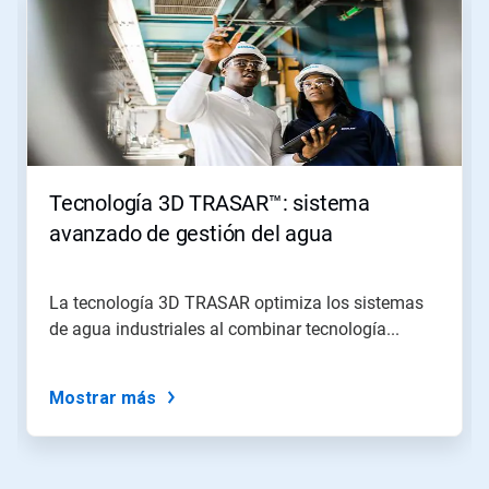
es
un
carrusel.
Use
los
botones
Siguiente
y
Anterior
para
Tecnología 3D TRASAR™: sistema
navegar,
o
avanzado de gestión del agua
salte
a
una
La tecnología 3D TRASAR optimiza los sistemas
diapositiva
de agua industriales al combinar tecnología...
utilizando
los
puntos
de
Mostrar más
la
diapositiva.