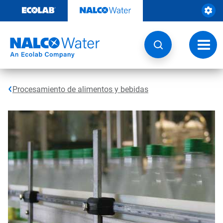
Saltar
al
contenido
Botón
de
naveg
Procesamiento de alimentos y bebidas