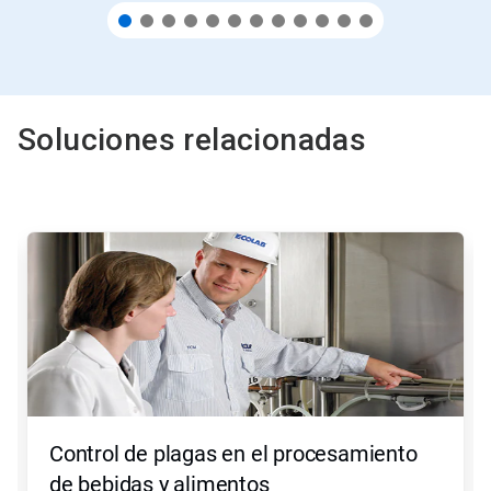
Soluciones relacionadas
Esto
es
un
carrusel.
Use
los
botones
Siguiente
y
Anterior
para
Control de plagas en el procesamiento
navegar,
o
de bebidas y alimentos