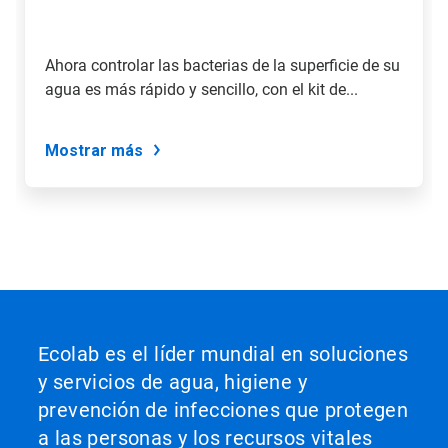
salte
a
una
Ahora controlar las bacterias de la superficie de su
diapositiva
agua es más rápido y sencillo, con el kit de...
utilizando
los
puntos
de
Mostrar más
la
diapositiva.
Ecolab es el líder mundial en soluciones
y servicios de agua, higiene y
prevención de infecciones que protegen
a las personas y los recursos vitales