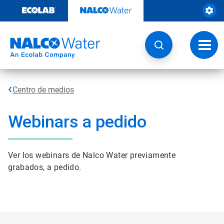
Saltar
al
contenido
Botón
de
naveg
Centro de medios
Webinars a pedido
Ver los webinars de Nalco Water previamente
grabados, a pedido.