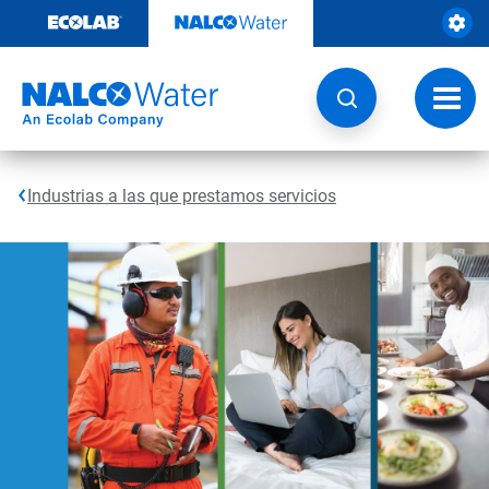
Saltar
al
contenido
Botón
de
naveg
Industrias a las que prestamos servicios