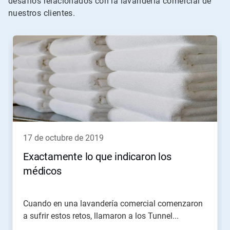
desafíos relacionados con la lavandería comercial de
nuestros clientes.
Esto
es
un
carrusel.
Use
los
botones
Siguiente
y
Anterior
para
17 de octubre de 2019
navegar,
o
Exactamente lo que indicaron los
salte
médicos
a
una
diapositiva
utilizando
Cuando en una lavandería comercial comenzaron
los
a sufrir estos retos, llamaron a los Tunnel...
puntos
de