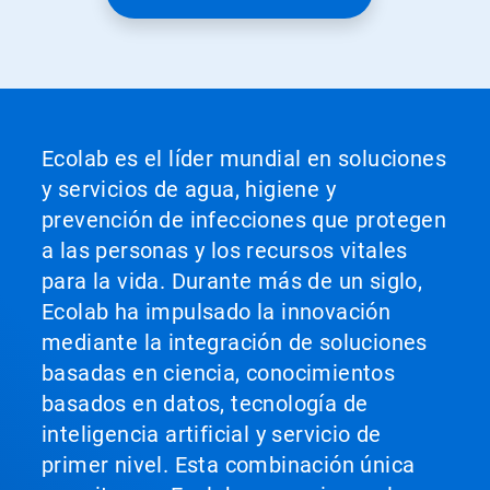
botones
Siguiente
y
Anterior
para
navegar,
o
salte
Ecolab es el líder mundial en soluciones
a
y servicios de agua, higiene y
una
diapositiva
prevención de infecciones que protegen
utilizando
a las personas y los recursos vitales
los
puntos
para la vida. Durante más de un siglo,
de
Ecolab ha impulsado la innovación
la
diapositiva.
mediante la integración de soluciones
basadas en ciencia, conocimientos
basados en datos, tecnología de
inteligencia artificial y servicio de
primer nivel. Esta combinación única