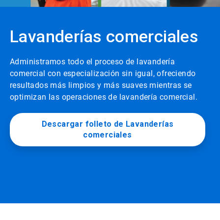
Lavanderías comerciales
Administramos todo el proceso de lavandería
comercial con especialización sin igual, ofreciendo
resultados más limpios y más suaves mientras se
optimizan las operaciones de lavandería comercial.
Descargar folleto de Lavanderías
comerciales