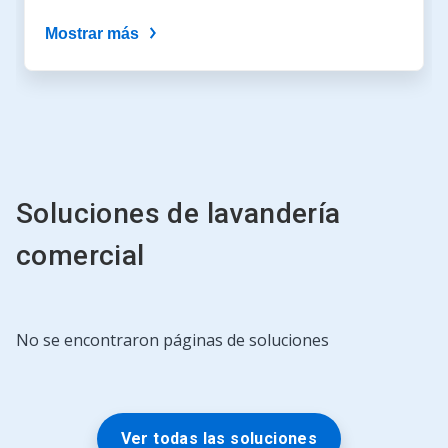
la
Mostrar más
diapositiva.
Soluciones de lavandería
comercial
Esto
No se encontraron páginas de soluciones
es
un
carrusel.
Use
los
Ver todas las soluciones