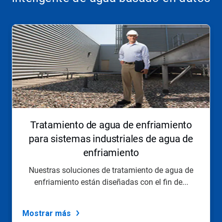
Esto
es
un
carrusel.
Use
los
botones
Siguiente
y
Anterior
para
Tratamiento de agua de enfriamiento
navegar,
o
para sistemas industriales de agua de
salte
enfriamiento
a
una
Nuestras soluciones de tratamiento de agua de
diapositiva
enfriamiento están diseñadas con el fin de...
utilizando
los
puntos
de
Mostrar más
la