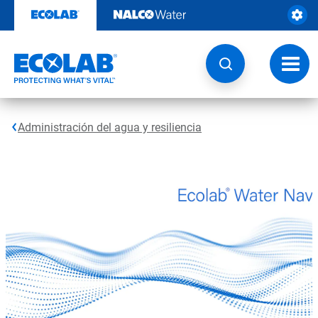
Saltar
al
contenido
Botón
de
naveg
Administración del agua y resiliencia