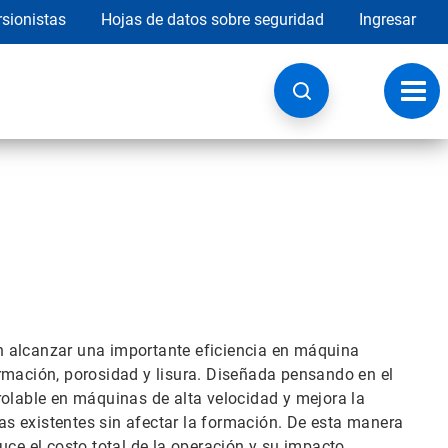
rsionistas
Hojas de datos sobre seguridad
Ingresar
Botó
de
nave
n alcanzar una importante eficiencia en máquina
rmación, porosidad y lisura. Diseñada pensando en el
rolable en máquinas de alta velocidad y mejora la
s existentes sin afectar la formación. De esta manera
uce el costo total de la operación y su impacto