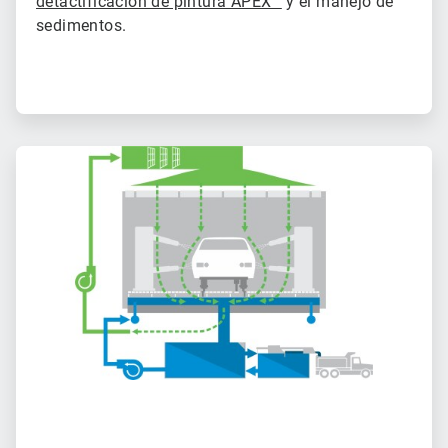
detactificación de pintura APEX™
y el manejo de
sedimentos.
ArticleTile
2
de
2