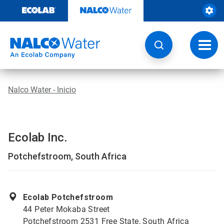
Saltar
al
contenido
Botón
de
naveg
Nalco Water - Inicio
Ecolab Inc.
Potchefstroom, South Africa
Ecolab Potchefstroom
44 Peter Mokaba Street
Potchefstroom 2531 Free State, South Africa